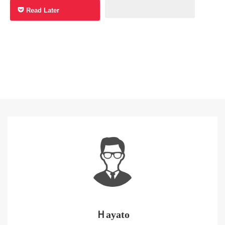
Read Later
Ｈayato