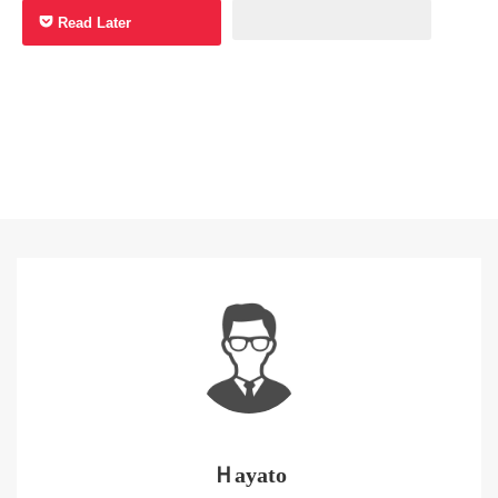
Read Later
Ｈayato