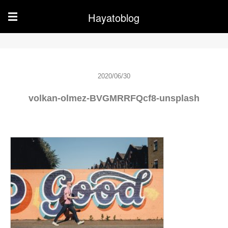
Hayatoblog
☰
2020/06/30
volkan-olmez-BVGMRRFQcf8-unsplash