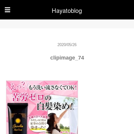
Hayatoblog
☰
2020/05/26
clipimage_74