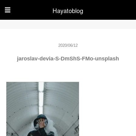
Hayatoblog
☰
2020/06/12
jaroslav-devia-S-DmShS-FMo-unsplash