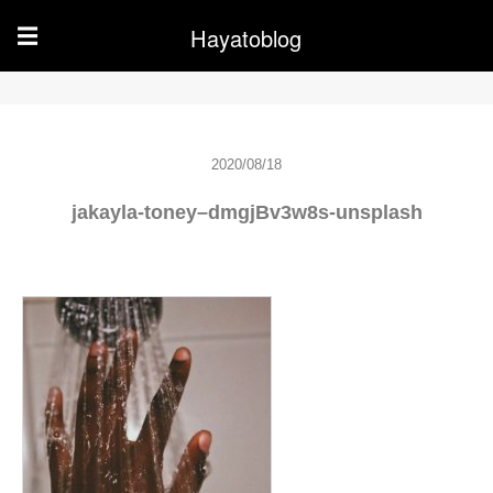
Hayatoblog
☰
2020/08/18
jakayla-toney–dmgjBv3w8s-unsplash