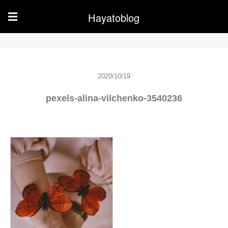
Hayatoblog
☰
2020/10/19
pexels-alina-vilchenko-3540236