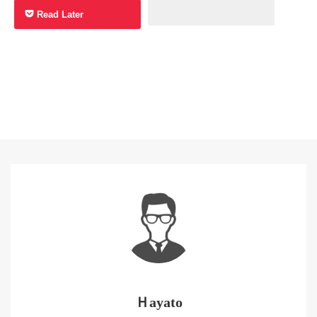
Read Later
Ｈayato