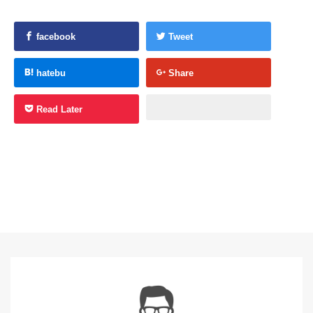
facebook
Tweet
hatebu
Share
Read Later