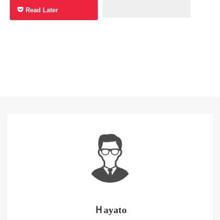
Read Later
Ｈayato