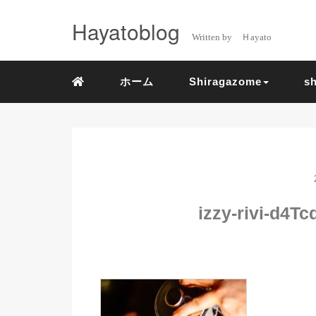
Hayatoblog
Written by Ｈayato
ホーム
Shiragazome
s
izzy-rivi-d4