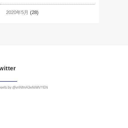
2020年5月
(28)
witter
eets by @vnNfmA3eNiWVYEN