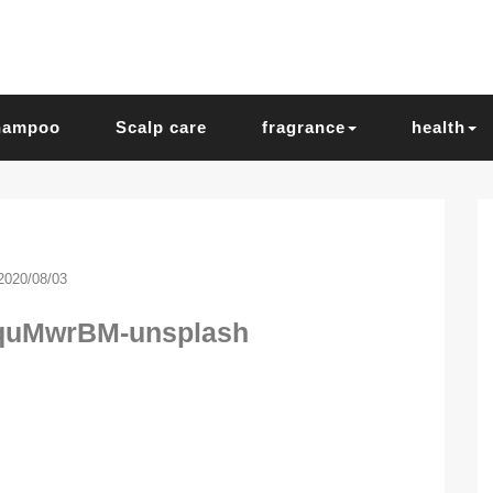
hampoo
Scalp care
fragrance
health
2020/08/03
TcquMwrBM-unsplash