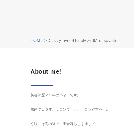
HOME
>
>
izzy-rivi-d4TcquMwrBM-unsplash
About me!
美容師歴２５年のハヤトです。
都内で１５年、サロンワーク、サロン経営を行い
今現在は海の近で、田舎暮らしを通して