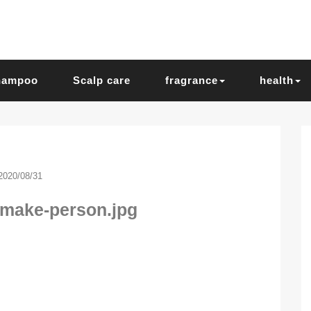
hampoo
Scalp care
fragrance
health
2020/08/31
-make-person.jpg