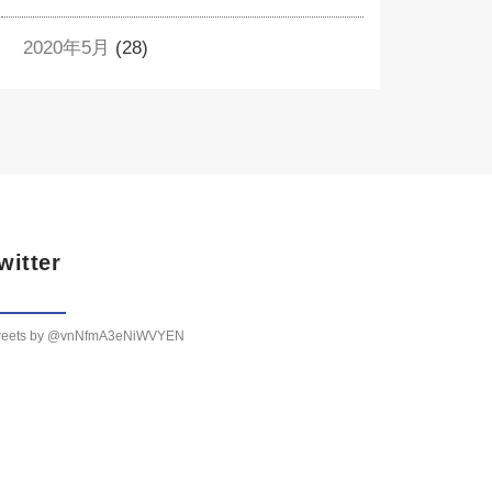
2020年5月
(28)
witter
eets by @vnNfmA3eNiWVYEN