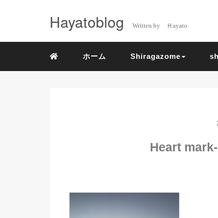
Hayatoblog
Written by Ｈayato
ホーム
Shiragazome
s
Heart mark