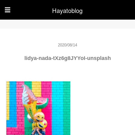
Hayatoblog
☰
2020/08/14
lidya-nada-tXz6g8JYYoI-unsplash