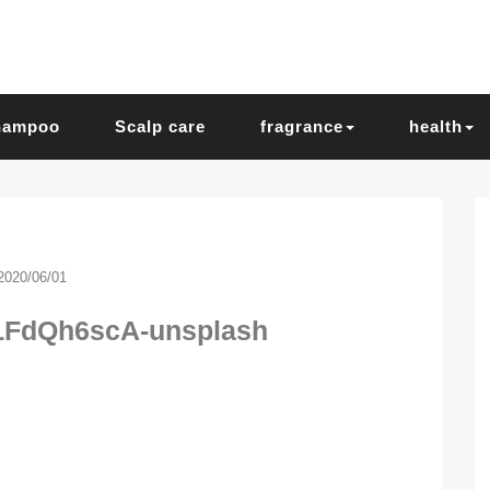
hampoo
Scalp care
fragrance
health
2020/06/01
LFdQh6scA-unsplash