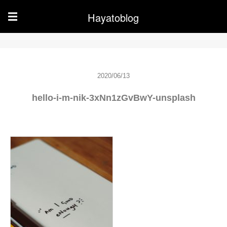
Hayatoblog
☰
2020/06/13
hello-i-m-nik-3xNn1zGvBwY-unsplash