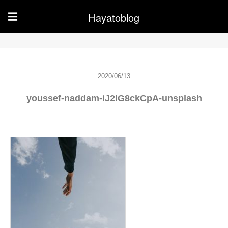
Hayatoblog
☰
2020/06/13
youssef-naddam-iJ2IG8ckCpA-unsplash