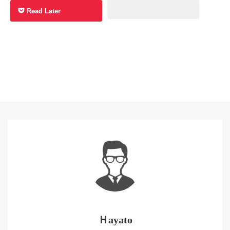
Read Later
Ｈayato