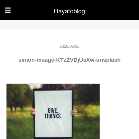
Hayatoblog
☰
2020/06/15
simon-maage-KTzZVDjUsXw-unsplash