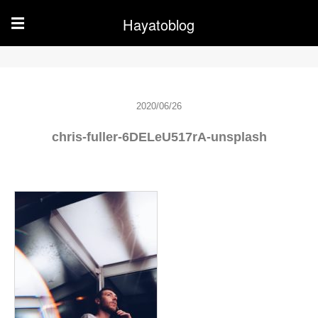
Hayatoblog
☰
2020/06/26
chris-fuller-6DELeU517rA-unsplash