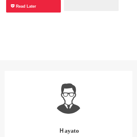
Read Later
Ｈayato