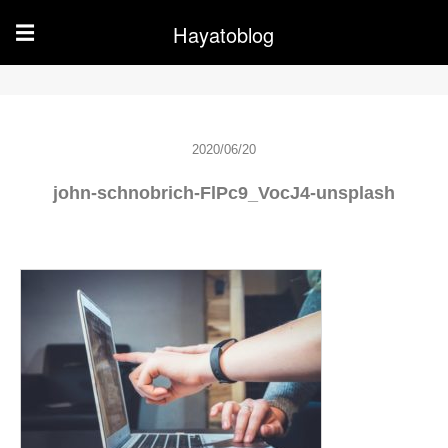
Hayatoblog
☰
2020/06/20
john-schnobrich-FlPc9_VocJ4-unsplash