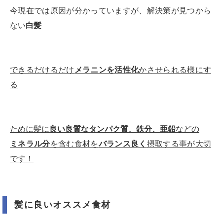
今現在では原因が分かっていますが、解決策が見つから
ない
白髪
できるだけるだけ
メラニンを活性化
かさせられる様にす
る
ために髪に
良い良質なタンパク質、鉄分、亜鉛
などの
ミネラル分
を含む食材を
バランス良く
摂取する事が大切
です！
髪に良いオススメ食材