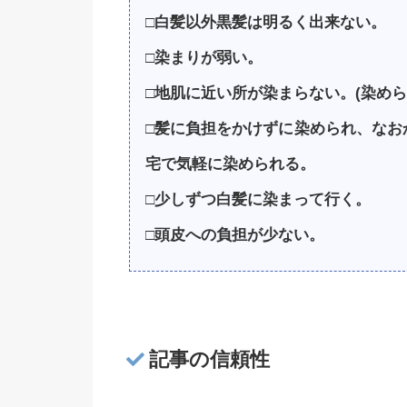
□白髪以外黒髪は明るく出来ない。
□染まりが弱い。
□地肌に近い所が染まらない。(染めら
□髪に負担をかけずに染められ、なお
宅で気軽に染められる。
□少しずつ白髪に染まって行く。
□頭皮への負担が少ない。
記事の信頼性