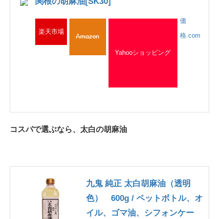
関根の胡麻油[SK30]
価
楽天市場
格.com
Amazon
Yahooショッピング
コスパで選ぶなら、太白の胡麻油
九鬼 純正 太白胡麻油（透明
色） 600g / ペットボトル、オ
イル、ゴマ油、シフォンケー