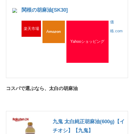
関根の胡麻油[SK30]
価
楽天市場
格.com
Amazon
Yahooショッピング
コスパで選ぶなら、太白の胡麻油
九鬼 太白純正胡麻油(600g)【イ
チオシ】【九鬼】