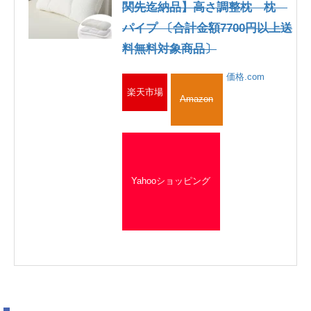
関先迄納品】高さ調整枕 枕
パイプ 〔合計金額7700円以上送
料無料対象商品〕
価格.com
楽天市場
Amazon
Yahooショッピング