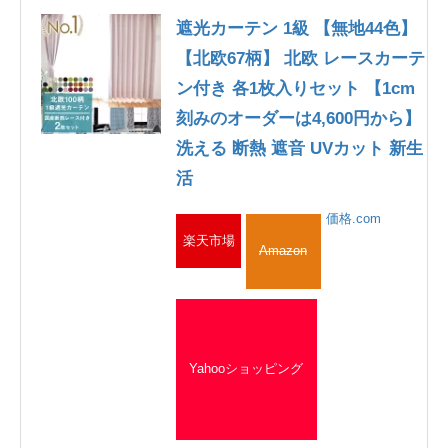
遮光カーテン 1級 【無地44色】
【北欧67柄】 北欧 レースカーテ
ン付き 各1枚入りセット 【1cm
刻みのオーダーは4,600円から】
洗える 断熱 遮音 UVカット 新生
活
価格.com
楽天市場
Amazon
Yahooショッピング