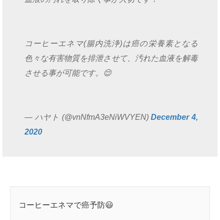
コーヒーエネマ(腸内洗浄)は癌の栄養素となる
色々な有害物質を排泄させて、汚れた血液を解毒
させる事が可能です。😌
— ハヤト (@vnNfmA3eNiWVYEN)
December 4,
2020
コーヒーエネマで癌予防😃