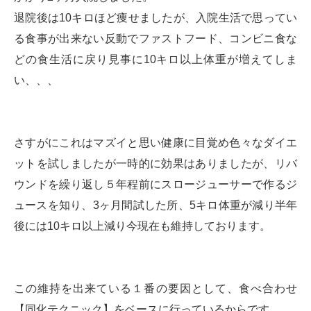
退院後は10キロほど痩せましたが、入院生活で思ってい
る食事が出来ない反動でファストフード、コンビニ食な
どの食生活に戻り見事に10キロ以上体重が増えてしま
い、、、
さすがにこれはマズイと思い健康に目覚め色々なダイエ
ットを試しましたが一時的に効果はありましたが、リバ
ウンドを繰り返し５年程前にスロージューサーで作るジ
ュースを知り、3ヶ月間試した所、5キロ体重が減り半年
後には10キロ以上減り今現在も維持しております。
この維持を出来ている１番の要因として、食べ合わせ
【同化テクニック】をベースに行っているからです。