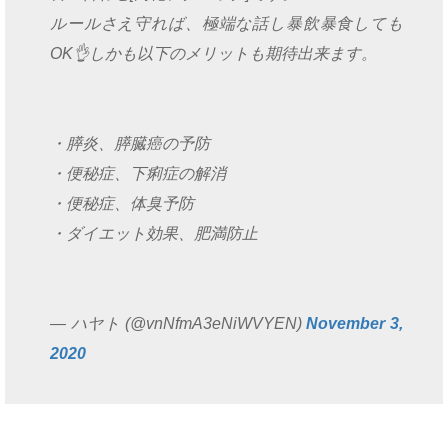
ルールさえ守れば、極端な話し暴飲暴食しても
OK👌しかも以下のメリットも期待出来ます。
・膵炎、膵臓癌の予防
・便秘症、下痢症の解消
・便秘症、体臭予防
・ダイエット効果、肥満防止
— ハヤト (@vnNfmA3eNiWVYEN)
November 3,
2020